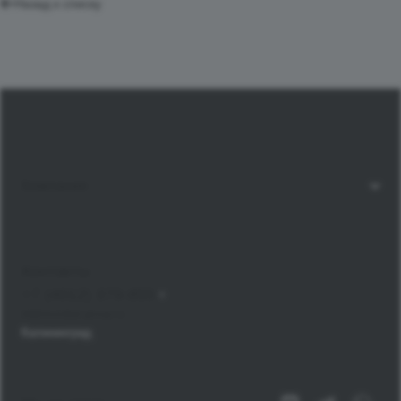
Назад к списку
Компания
Контакты
+7 (4012) 379-855
bt@mondial-group.ru
Калининград