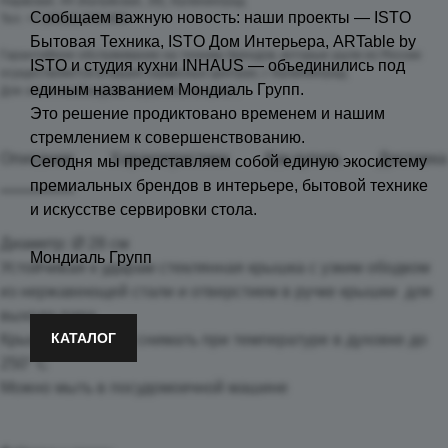
Нарвская, 44 (Калужская, 39), Калининград
Сообщаем важную новость: наши проекты — ISTO
Тел. +7 (4012) 379-855
Бытовая Техника, ISTO Дом Интерьера, ARTable by
Гарантийное обслуживание на технику брендов, которые ушли из России
ISTO и студия кухни INHAUS — объединились под
осуществляется в наших сервисных центрах, г. Калининград.
единым названием Мондиаль Групп.
Для этого необходимо обратится в салон.
Это решение продиктовано временем и нашим
стремлением к совершенствованию.
Описание
Характеристики
Как купить
Доставка
Сегодня мы представляем собой единую экосистему
премиальных брендов в интерьере, бытовой технике
и искусстве сервировки стола.
Диаметр: Ø 28 см
Мондиаль Групп
Устойчивая к ударам стеклянная крышка с узким ободком
из нержавеющей стали и отверстием в ручке крышки для
выхода пара
КАТАЛОГ
Крышку можно не снимать при температуре в духовке до
250° C
Можно мыть в посудомоечной машине