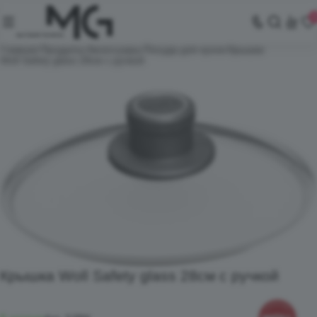
Главная
Продукты
Аксессуары
Посуда для кухни
Крышка
Woll Safety glass 28см с ручкой
Крышка Woll Safety glass 28см с ручкой