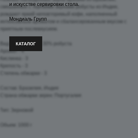
и искусстве сервировки стола.
смешанные с терпкими зернами робусты из Индии,
рождают яркий неповторимый кофе, наполненный
Мондиаль Групп
интенсивным ароматом и сбалансированным вкусом с
приятным послевкусием.
Вид: 70% арабика 30% робуста
КАТАЛОГ
Аромат - 4
Кислинка - 3
Крепость - 3
Степень обжарки - 3
Состав: Бразилия, Индия
Страна обжарки зерен: Португалия
Тип: Зерновой
Объем: 1000 г