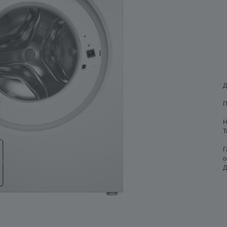
Д
П
Н
Т
Г
о
Д