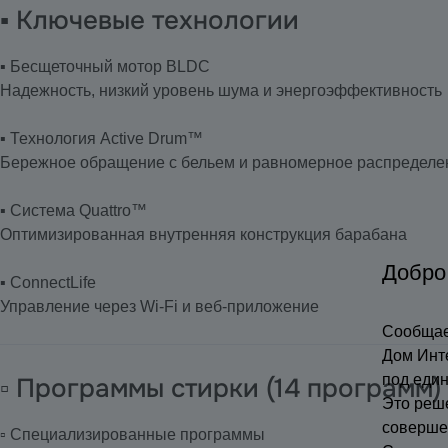
▪️ Ключевые технологии
▪️ Бесщеточный мотор BLDC
Надежность, низкий уровень шума и энергоэффективность
▪️ Технология Active Drum™
Бережное обращение с бельем и равномерное распределен
▪️ Система Quattro™
Оптимизированная внутренняя конструкция барабана
Добро
▪️ ConnectLife
Управление через Wi-Fi и веб-приложение
Сообщае
Дом Инт
под еди
▫️ Программы стирки (14 программ)
Это реш
соверше
▫️ Специализированные программы