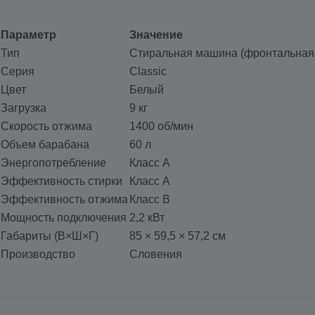
Параметр
Значение
Тип
Стиральная машина (фронтальная 
Серия
Classic
Цвет
Белый
Загрузка
9 кг
Скорость отжима
1400 об/мин
Объем барабана
60 л
Энергопотребление
Класс A
Эффективность стирки
Класс A
Эффективность отжима
Класс B
Мощность подключения
2,2 кВт
Габариты (В×Ш×Г)
85 × 59,5 × 57,2 см
Производство
Словения