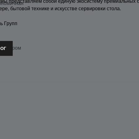
 мы представляем собой единую экосистему премиальных 
кономичная
ере, бытовой технике и искусстве сервировки стола.
ь Групп
ние паром
ЛОГ