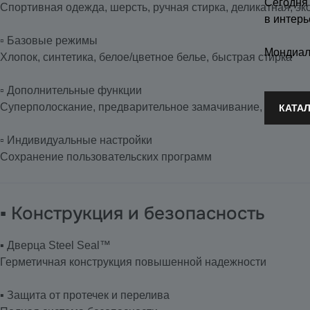
Сегодня
Спортивная одежда, шерсть, ручная стирка, деликатная, э
в интерь
▫️ Базовые режимы
Мондиал
Хлопок, синтетика, белое/цветное белье, быстрая стирка
▫️ Дополнительные функции
Суперполоскание, предварительное замачивание, освеже
КАТА
▫️ Индивидуальные настройки
Сохранение пользовательских программ
▪️ Конструкция и безопасность
▪️ Дверца Steel Seal™
Герметичная конструкция повышенной надежности
▪️ Защита от протечек и перелива