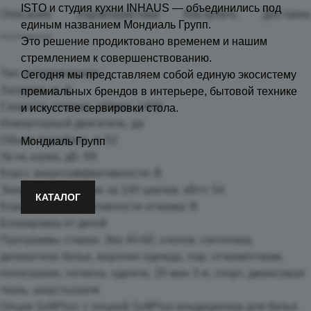
ISTO и студия кухни INHAUS — объединились под
Описание
Характеристики
Как купить
Доставка
единым названием Мондиаль Групп.
Это решение продиктовано временем и нашим
стремлением к совершенствованию.
Тип: встраиваемая
Сегодня мы представляем собой единую экосистему
Загрузка, кг: 8
премиальных брендов в интерьере, бытовой технике
Скорость отжима, об/мин: 1400
и искусстве сервировки стола.
Инверторный двигатель: да
Объем барабана, л: 52
Мондиаль Групп
Ур-нь шума, дБ: 69
Класс энергоэффективности: B
Энергопотребление за 100 циклов, кВтч: 54
КАТАЛОГ
Класс энегоэффективности отжима: B
Блокировка от детей
Программы стирки: Эко 40-60, хлопок, синтетика,
деликатное белье, верхняя одежда, пар, отжим/отжим,
полоскание, гигиена, одеяло, 20 мин 3 кг, спорт, джинсовая
ткань, шерсть/шелк
Опция SoftPlus: с опцией SoftPlus кондиционер для белья