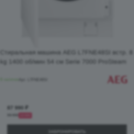
Стиральная машина AEG L7FNE48SI встр. 8
kg 1400 об/мин 54 см Serie 7000 ProSteam
В наличии
Арт.
L7FNE48SI
87 990 ₽
99 990
12 000
ЗАБРОНИРОВАТЬ