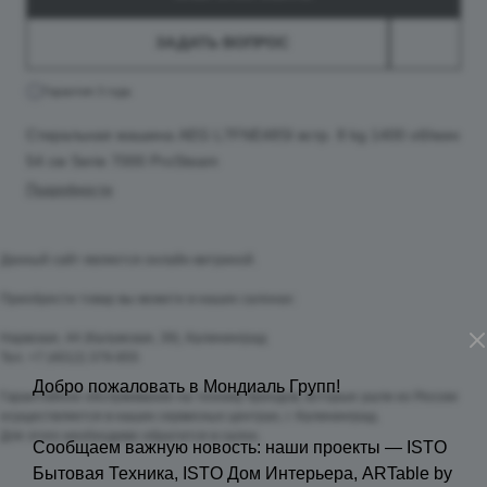
ЗАДАТЬ ВОПРОС
Гарантия 3 года
Стиральная машина AEG L7FNE48SI встр. 8 kg 1400 об/мин
54 см Serie 7000 ProSteam
Подробности
Данный сайт является онлайн-витриной.
Приобрести товар вы можете в наших салонах:
Нарвская, 44 (Калужская, 39), Калининград
Тел. +7 (4012) 379-855
Добро пожаловать в Мондиаль Групп!
Гарантийное обслуживание на технику брендов, которые ушли из России
осуществляется в наших сервисных центрах, г. Калининград.
Для этого необходимо обратится в салон.
Сообщаем важную новость: наши проекты — ISTO
Бытовая Техника, ISTO Дом Интерьера, ARTable by