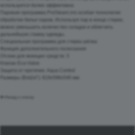
используется более эффективно
Паровая программа ProSteam:это особая технология
обработки белья паром. Используя пар в конце стирки,
можно уменьшить количество складок и облегчить
дальнейшую глажку одежды.
Специальная программа для стирка шёлка
Функция дополнительного полоскания
Отсеки для моющих средств: 3
Клапан Eco-Valve
Защита от протечек: Aqua Control
Размеры (ВхШхГ): 819x596x540 мм
Назад к списку