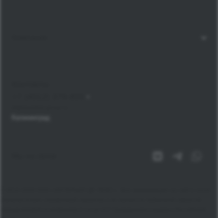
Компания
Контакты
+7 (4012) 379-855
bt@mondial-group.ru
Калининград
Мы на связи
© 2010-2026 ООО «ИНТЕРЬЕР ДЕ ЛЮКС», Вся информация на сайте носит
исключительно справочный характер и не является публичной офертой,
определяемой положением Статьи 437 Гражданского кодекса Российской