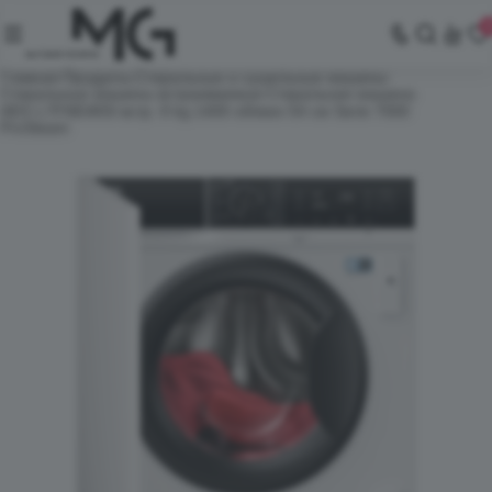
Главная
Продукты
Стиральные и сушильные машины
Стиральные машины встраиваемые
Стиральная машина
AEG L7FNE48SI встр. 8 kg 1400 об/мин 54 см Serie 7000
ProSteam