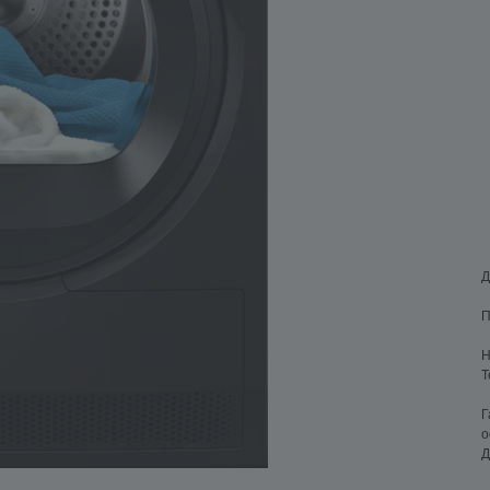
Д
П
Н
Т
Г
о
Д