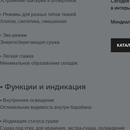
Устранение бактерий и аллергенов
Сегодня
в интерь
▫️ Режимы для разных типов тканей
Хлопок, синтетика, смешанная
Мондиал
▫️ Эко-режим
Энергосберегающая сушка
КАТА
▫️ Легкая глажка
Минимальное образование складок
▪️ Функции и индикация
▪️ Внутреннее освещение
Оптимальная видимость внутри барабана
▪️ Индикация статуса сушки
Сушка под утюг, для хранения, экстра-сушка, охлаждение