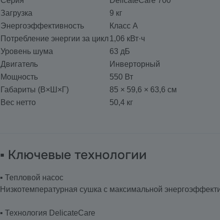
Серия
DelicateCare 700
Загрузка
9 кг
Энергоэффективность
Класс А
Потребление энергии за цикл
1,06 кВт·ч
Уровень шума
63 дБ
Двигатель
Инверторный
Мощность
550 Вт
Габариты (В×Ш×Г)
85 × 59,6 × 63,6 см
Вес нетто
50,4 кг
▪️ Ключевые технологии
▪️ Тепловой насос
Низкотемпературная сушка с максимальной энергоэффект
▪️ Технология DelicateCare