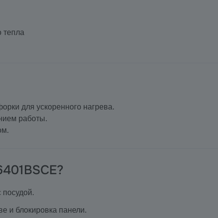
о тепла
орки для ускоренного нагрева.
нием работы.
ом.
I6401BSCE?
 посудой.
ве и блокировка панели.