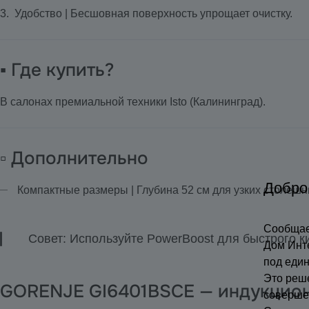
Удобство | Бесшовная поверхность упрощает очистку.
▪️ Где купить?
В салонах премиальной техники Isto (Калининград).
▫️ Дополнительно
Добро
Компактные размеры | Глубина 52 см для узких столешн
Сообщае
Совет: Используйте PowerBoost для быстрого к
Дом Инт
под еди
Это реш
GORENJE GI6401BSCE — индукцион
соверше