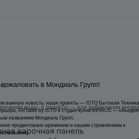
 пожаловать в Мондиаль Групп!
иц.
м важную новость: наши проекты — ISTO Бытовая Техника
ипячения воды, а Stop&Go — для добавления ингред
ерьера, ARTable by ISTO и студия кухни INHAUS — объедин
ным названием Мондиаль Групп.
ение продиктовано временем и нашим стремлением к
ная варочная панель
нствованию.