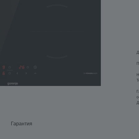
Д
П
Н
Т
Г
о
Д
Гарантия