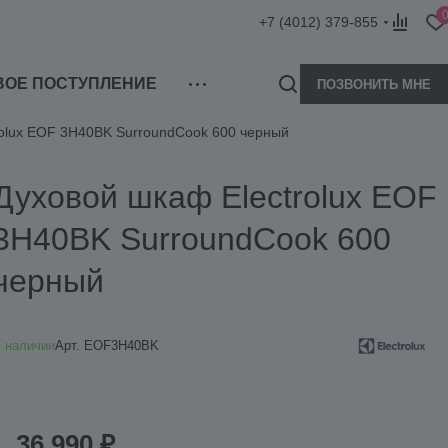
+7 (4012) 379-855
ВОЕ ПОСТУПЛЕНИЕ
ПОЗВОНИТЬ МНЕ
rolux EOF 3H40BK SurroundCook 600 черный
Духовой шкаф Electrolux EOF
3H40BK SurroundCook 600
черный
 наличии
Арт.
EOF3H40BK
36 990 ₽