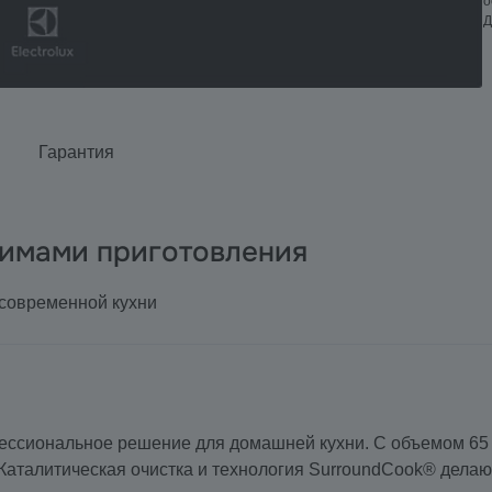
о
Д
Гарантия
жимами приготовления
 современной кухни
ессиональное решение для домашней кухни. С объемом 65 
 Каталитическая очистка и технология SurroundCook® дела