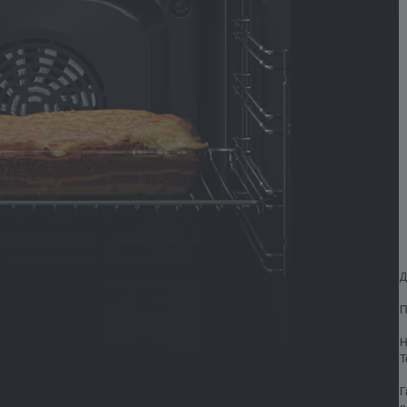
Д
П
Н
Т
Г