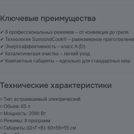
Ключевые преимущества
✔ 8 профессиональных режимов – от конвекции до гриля
✔ Технология SurroundCook® – равномерное приготовлени
✔ Энергоэффективность – класс A (D)
✔ Каталитическая очистка – легкий уход
✔ Компактные габариты – идеально для стандартных ниш
Технические характеристики
◽ Тип: встраиваемый электрический
◽ Объем: 65 л
◽ Мощность: 2090 Вт
◽ Режимы: 8 программ
◽ Габариты (Ш×Г×В): 60×56×55 см