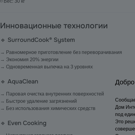
◽ Вес: 30 кг
Инновационные технологии
🔹 SurroundCook® System
→ Равномерное приготовление без переворачивания
→ Экономия 20% энергии
→ Одновременная выпечка на 3 уровнях
🔹 AquaClean
Добро
→ Паровая очистка внутренних поверхностей
Сообщае
→ Быстрое удаление загрязнений
Дом Инт
→ Без использования химических средств
под еди
Это реш
🔹 Even Cooking
соверше