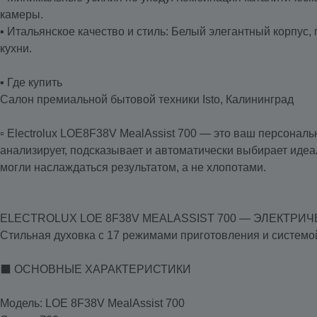
камеры.
▪️ Итальянское качество и стиль: Белый элегантный корп
кухни.
▪️ Где купить
Cалон премиальной бытовой техники Isto, Калининград
▫️ Electrolux LOE8F38V MealAssist 700 — это ваш персонал
анализирует, подсказывает и автоматически выбирает идеал
могли наслаждаться результатом, а не хлопотами.
ELECTROLUX LOE 8F38V MEALASSIST 700 — ЭЛЕКТРИ
Стильная духовка с 17 режимами приготовления и системо
⬛ ОСНОВНЫЕ ХАРАКТЕРИСТИКИ
Модель: LOE 8F38V MealAssist 700