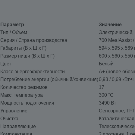
Параметр
Значение
Тип / Объем
Электрический, 
Серия / Страна производства
700 MealAssist 
Габариты (В x Ш x Г)
594 x 595 x 569
Размер ниши (В x Ш x Г)
600 x 560 x 550
Цвет
Белый
Класс энергоэффективности
A+ (новое обоз
Потребление энергии (обычный/конвекция)
0,93 / 0,69 кВт·ч
Количество режимов
17
Макс. температура
300 °C
Мощность подключения
3490 Вт
Управление
Сенсорное, TFT
Очистка
Каталитическая
Направляющие
Телескопически
Комплектация
2 противня, 1 