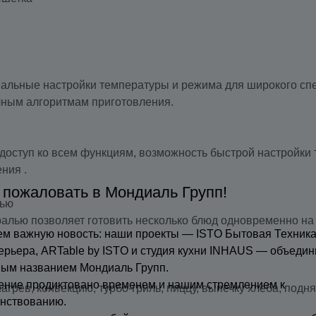
альные настройки температуры и режима для широкого спе
чным алгоритмам приготовления.
доступ ко всем функциям, возможность быстрой настройки 
ния .
 пожаловать в Мондиаль Групп!
лью
ралью позволяет готовить несколько блюд одновременно на
м важную новость: наши проекты — ISTO Бытовая Техника
ерьера, ARTable by ISTO и студия кухни INHAUS — объедин
ным названием Мондиаль Групп.
ение продиктовано временем и нашим стремлением к
грев, конвекцию, турбо-гриль, пиццу, выпечку хлеба, подн
нствованию.