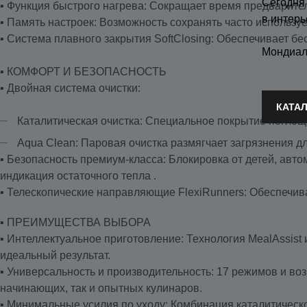
Сегодня
▪️ Функция быстрого нагрева: Сокращает время предварител
в интерь
▪️ Память настроек: Возможность сохранять часто использ
▪️ Система плавного закрытия SoftClosing: Обеспечивает 
Мондиал
▪️ КОМФОРТ И БЕЗОПАСНОСТЬ
▪️ Двойная система очистки:
КАТА
Каталитическая очистка: Специальное покрытие поглоща
Aqua Clean: Паровая очистка размягчает загрязнения дл
▪️ Безопасность премиум-класса: Блокировка от детей, ав
индикация остаточного тепла .
▪️ Телескопические направляющие FlexiRunners: Обеспечив
▪️ ПРЕИМУЩЕСТВА ВЫБОРА
▪️ Интеллектуальное приготовление: Технология MealAssis
идеальный результат.
▪️ Универсальность и производительность: 17 режимов и в
начинающих, так и опытных кулинаров.
▪️ Минимальные усилия по уходу: Комбинация каталитическ