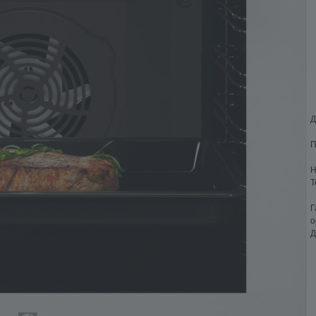
Д
П
Н
Т
Г
о
Д