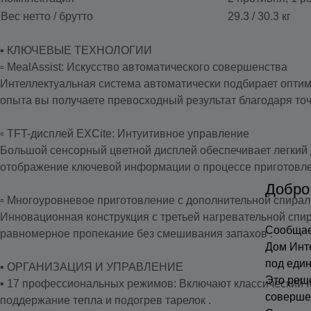
Вес нетто / брутто
29.3 / 30.3 кг
▪️ КЛЮЧЕВЫЕ ТЕХНОЛОГИИ
▫️ MealAssist: Искусство автоматического совершенства
Интеллектуальная система автоматически подбирает оптим
опыта вы получаете превосходный результат благодаря то
▫️ TFT-дисплей EXCite: Интуитивное управление
Большой сенсорный цветной дисплей обеспечивает легкий 
отображение ключевой информации о процессе приготовле
Добро
▫️ Многоуровневое приготовление с дополнительной спира
Инновационная конструкция с третьей нагревательной спи
Сообщае
равномерное пропекание без смешивания запахов .
Дом Инт
под еди
▪️ ОРГАНИЗАЦИЯ И УПРАВЛЕНИЕ
Это реш
▪️ 17 профессиональных режимов: Включают классический на
соверше
поддержание тепла и подогрев тарелок .