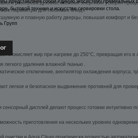
 мы представляем собой единую экосистему премиальных 
ьного разогрева духовки, экономя энергию и ускоряя проце
ере, бытовой технике и искусстве сервировки стола.
уемые параметры для любимых блюд .
бесшумную и плавную работу дверцы, повышая комфорт и без
ь Групп
ЛОГ
ет и окисляет жир при нагреве до 250°C, превращая его в 
я легкого удаления влажной тканью .
томатическое отключение, вентилятор охлаждения корпуса, 
ают легкое и безопасное выдвижение противней для провер
t и сенсорный дисплей делают процесс готовки интуитивно 
озможность приготовления на нескольких уровнях одновреме
ой очистки и Aqua Clean практически полностью автоматиз