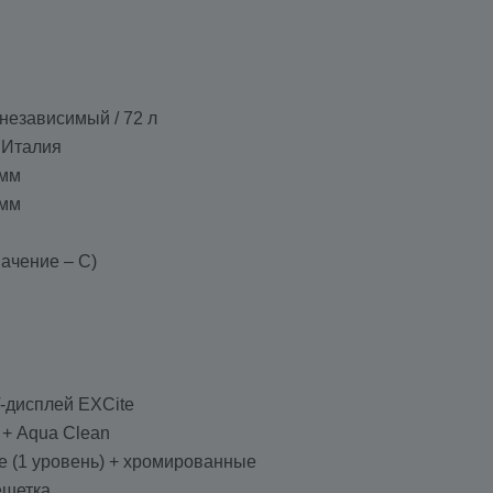
независимый / 72 л
/ Италия
 мм
 мм
начение – C)
-дисплей EXCite
 + Aqua Clean
е (1 уровень) + хромированные
решетка