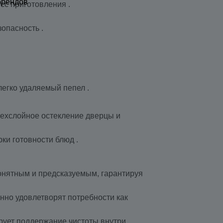
брендов
сс приготовления .
опасность .
легко удаляемый пепел .
трехслойное остекление дверцы и
ки готовности блюд .
понятным и предсказуемым, гарантируя
нно удовлетворят потребности как
ирует поддержание чистоты внутри