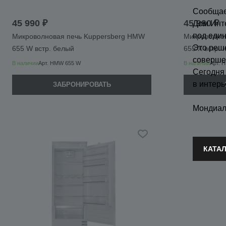
Сообщае
45 990 ₽
45 990 ₽
Дом Инт
под еди
Микроволновая печь Kuppersberg HMW
Микроволно
Это реш
655 W встр. белый
655 X встр.
соверше
В наличии
Арт.
HMW 655 W
В наличии
Арт.
H
Сегодня
в интерь
ЗАБРОНИРОВАТЬ
Мондиал
КАТА