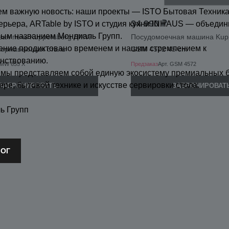
м важную новость: наши проекты — ISTO Бытовая Техника
34 990 ₽
ерьера, ARTable by ISTO и студия кухни INHAUS — объедин
ным названием Мондиаль Групп.
вая печь Kuppersberg HMW
Посудомоечная машина Kup
ение продиктовано временем и нашим стремлением к
 нержавеющая сталь
GSM 4572 45 cm
нствованию.
MW 655 X
Предзаказ
Арт.
GSM 4572
 мы представляем собой единую экосистему премиальных 
ере, бытовой технике и искусстве сервировки стола.
ЗАБРОНИРОВАТЬ
ЗАБРОНИРОВАТ
ь Групп
ЛОГ