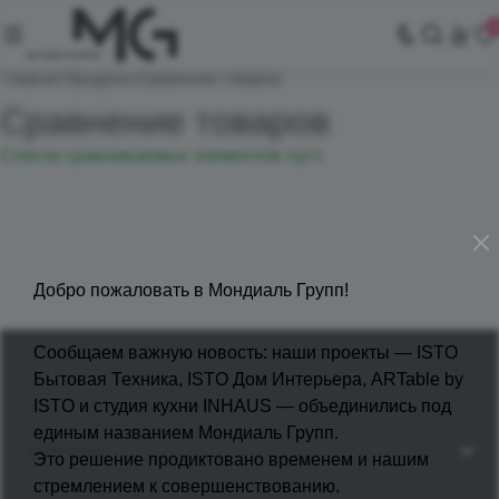
Главная
Продукты
Сравнение товаров
Сравнение товаров
Список сравниваемых элементов пуст.
Добро пожаловать в Мондиаль Групп!
Сообщаем важную новость: наши проекты — ISTO
Бытовая Техника, ISTO Дом Интерьера, ARTable by
ISTO и студия кухни INHAUS — объединились под
единым названием Мондиаль Групп.
Компания
Это решение продиктовано временем и нашим
стремлением к совершенствованию.