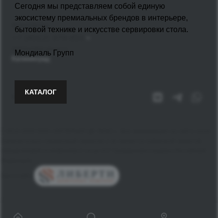
Сегодня мы представляем собой единую
экосистему премиальных брендов в интерьере,
Контакты
бытовой технике и искусстве сервировки стола.
+7 (4012) 379-855
bt@mondial-group.ru
Мондиаль Групп
Калининград
КАТАЛОГ
Мы на связи
© 2010-2026 ООО «ИНТЕРЬЕР ДЕ ЛЮКС», Вся информация на сайте носит
исключительно справочный характер и не является публичной офертой,
определяемой положением Статьи 437 Гражданского кодекса Российской
Федерации.
Карта сайта