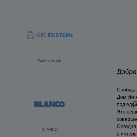
KuchenStern
Добро
Сообщае
Дом Инт
под еди
Это реш
соверше
Сегодня
BLANCO
в интерь