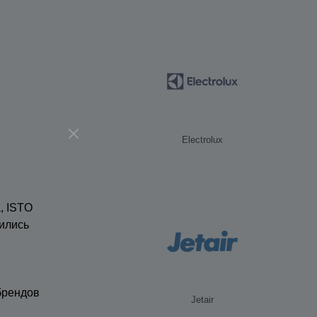
Electrolux
, ISTO
ились
брендов
Jetair