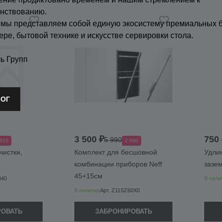
нствованию.
 мы представляем собой единую экосистему премиальных 
ере, бытовой технике и искусстве сервировки стола.
ь Групп
ЛОГ
3 500 ₽
750 
5 990
 510
2 490
чистки,
Комплект для бесшовной
Удлин
комбинации приборов Neff
зазем
45+15см
040
В нали
В наличии
Арт.
Z11SZ60X0
РОВАТЬ
ЗАБРОНИРОВАТЬ