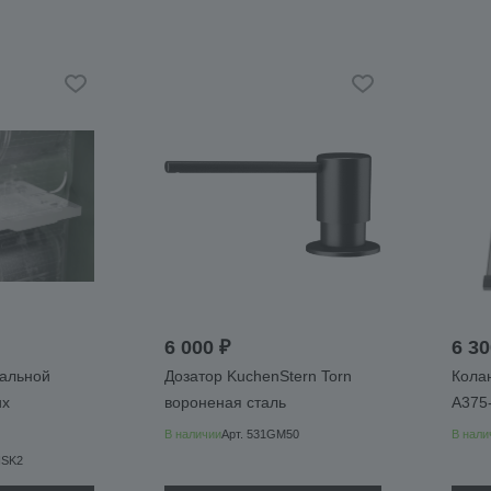
6 000 ₽
6 30
ральной
Дозатор KuchenStern Torn
Кола
ux
вороненая сталь
A375
В наличии
Арт.
531GM50
В нали
SK2