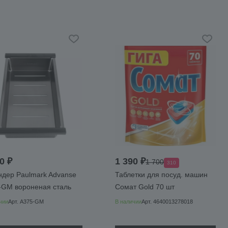
0 ₽
1 390 ₽
1 700
310
ндер Paulmark Advanse
Таблетки для посуд. машин
-GM вороненая сталь
Сомат Gold 70 шт
чии
Арт.
A375-GM
В наличии
Арт.
4640013278018