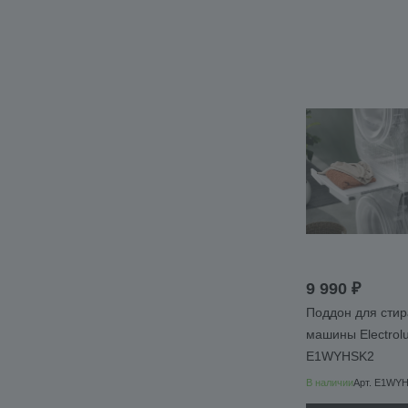
9 990 ₽
Поддон для сти
машины Electrol
E1WYHSK2
В наличии
Арт.
E1WYH