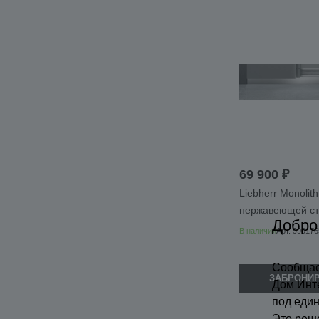
69 900 ₽
Liebherr Monolit
нержавеющей ст
Добро
В наличии
Арт.
990176
Сообщае
ЗАБРОНИ
Дом Инт
под еди
Это реш