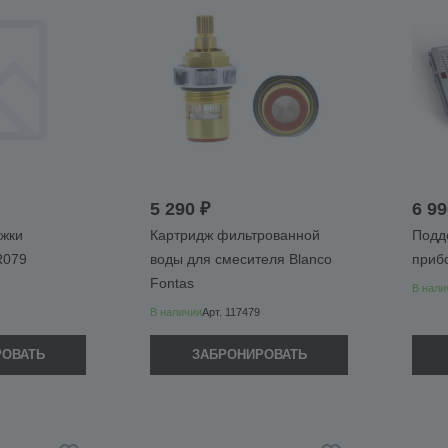
5 290 ₽
6 99
яжки
Картридж фильтрованной
Подд
R079
воды для смесителя Blanco
приб
Fontas
В нали
В наличии
Арт.
117479
РОВАТЬ
ЗАБРОНИРОВАТЬ