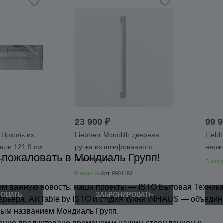
23 900 ₽
99 9
h Цоколь из
Liebherr Monolith дверная
Liebh
али 121,9 см
ручка из шлифованного
нерж.
 пожаловать в Мондиаль Групп!
алюминия
5
В нали
В наличии
Арт.
9901492
м важную новость: наши проекты — ISTO Бытовая Техника
РОВАТЬ
ЗАБРОНИРОВАТЬ
ерьера, ARTable by ISTO и студия кухни INHAUS — объедин
ным названием Мондиаль Групп.
ение продиктовано временем и нашим стремлением к