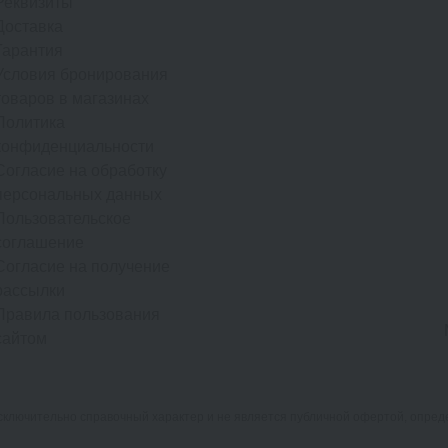
Реквизиты
Доставка
Гарантия
Условия бронирования
товаров в магазинах
Политика
конфиденциальности
Согласие на обработку
персональных данных
Пользовательское
соглашение
Согласие на получение
рассылки
Правила пользования
сайтом
лючительно справочный характер и не является публичной офертой, опреде