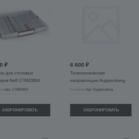
0 ₽
6 600 ₽
он для столовых
Телескопические
оров Neff Z786DB04
направлящие Kuppersberg
чии
Арт.
Z786DB04
В наличии
Арт.
Kuppersberg
ЗАБРОНИРОВАТЬ
ЗАБРОНИРОВАТЬ