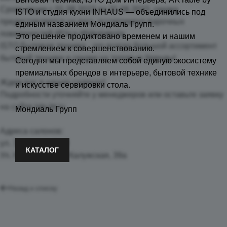
Сроки акции с 01.08.2023 по 31.08.2023, скидка
ISTO и студия кухни INHAUS — объединились под
предоставляется на весь ассортимент варочных
единым названием Мондиаль Групп.
поверхностей #Elica #Nikolatesla
Это решение продиктовано временем и нашим
ISTO Бытовая техника - это всегда большой ассортимент
стремлением к совершенствованию.
бытовой техники и скидки на топовые бренды!
Сегодня мы представляем собой единую экосистему
премиальных брендов в интерьере, бытовой технике
Ждем вас в наших салонах!
и искусстве сервировки стола.
Подробности уточняйте у менеджеров или оставьте заявку
на сайте isto-bt.ru
Мондиаль Групп
Адреса салонов:
ул. Звездная, 7-13
КАТАЛОГ
Ул. Нарвская, 44 / Калужская, 39а
Назад к списку