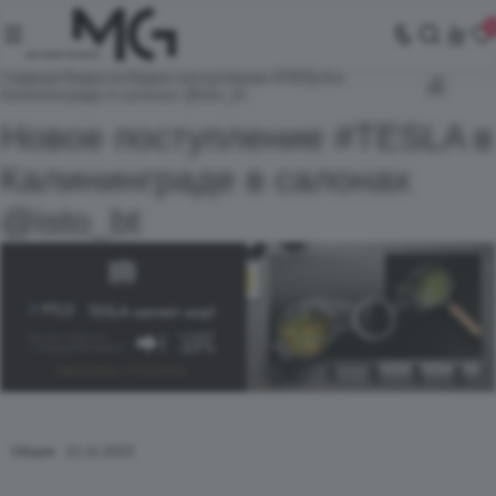
Главная
Новости
Новое поступление #TESLA в
Калининграде в салонах @isto_bt
Новое поступление #TESLA в
Калининграде в салонах
@isto_bt
Общие
21.11.2023