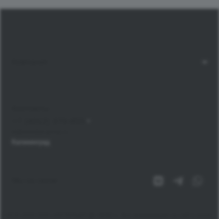
Компания
Контакты
+7 (4012) 379-855
bt@mondial-group.ru
Калининград
Мы на связи
© 2010-2026 ООО «ИНТЕРЬЕР ДЕ ЛЮКС», Вся информация на сайте носит