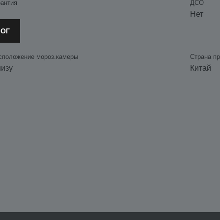
рантия
ДСО
Нет
ЛОГ
сположение мороз.камеры
Страна п
изу
Китай