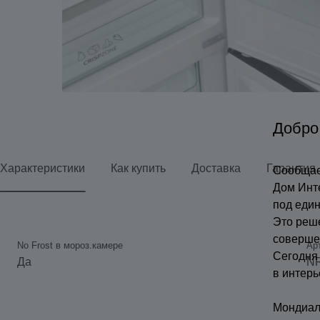
Добро
Характеристики
Как купить
Доставка
Гарантия
Сообщае
Дом Инт
под еди
Это реш
соверше
No Frost в мороз.камере
Ар
Сегодня
Да
N
в интерь
Мондиал