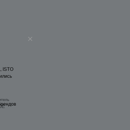
, ISTO
ились
итель
брендов
JE