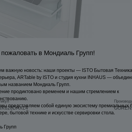
 пожаловать в Мондиаль Групп!
м важную новость: наши проекты — ISTO Бытовая Техника
ерьера, ARTable by ISTO и студия кухни INHAUS — объедин
ным названием Мондиаль Групп.
ение продиктовано временем и нашим стремлением к
нствованию.
тикул
Производ
 мы представляем собой единую экосистему премиальных 
RK620DAXL4
GOREN
ере, бытовой технике и искусстве сервировки стола.
ь Групп