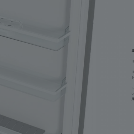
Д
П
Н
Т
Г
о
Д