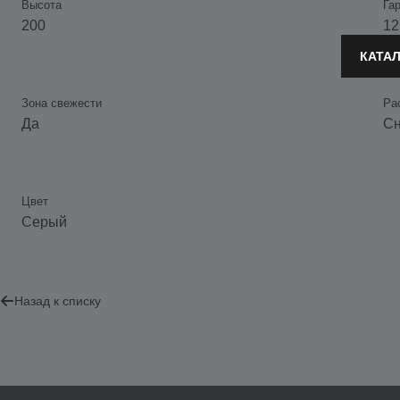
Высота
Га
200
12
КАТА
Зона свежести
Ра
Да
Сн
Цвет
Серый
Назад к списку