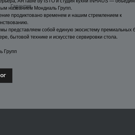
ерьера, ARTable by ISTO и студия кухни INHAUS — объедин
Гарантия
ным названием Мондиаль Групп.
ение продиктовано временем и нашим стремлением к
нствованию.
 мы представляем собой единую экосистему премиальных 
ере, бытовой технике и искусстве сервировки стола.
ь Групп
ЛОГ