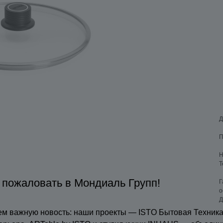
Д
П
Н
Т
 пожаловать в Мондиаль Групп!
Г
о
Д
м важную новость: наши проекты — ISTO Бытовая Техника