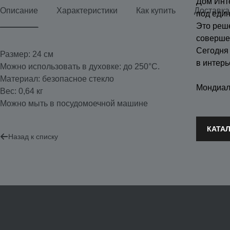
Дом Инт
Описание
Характеристики
Как купить
Доставка
под еди
Это реш
соверше
Сегодня
Размер: 24 см
в интерь
Можно использовать в духовке: до 250°C.
Материал: безопасное стекло
Мондиал
Вес: 0,64 кг
Можно мыть в посудомоечной машине
КАТА
Назад к списку