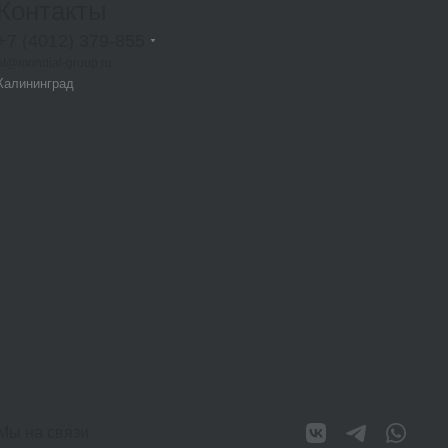
Контакты
+7 (4012) 379-855
bt@mondial-group.ru
Калининград
Мы на связи