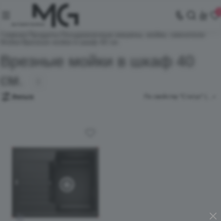
Главная
Продукты
Посудомоечные машины, мойки, смесители
Мойки
Врезные мойки в шкаф 40 см.
Врезные мойки в шкаф 40
см.
1
Фильтр
По свойству "Статус" (возр