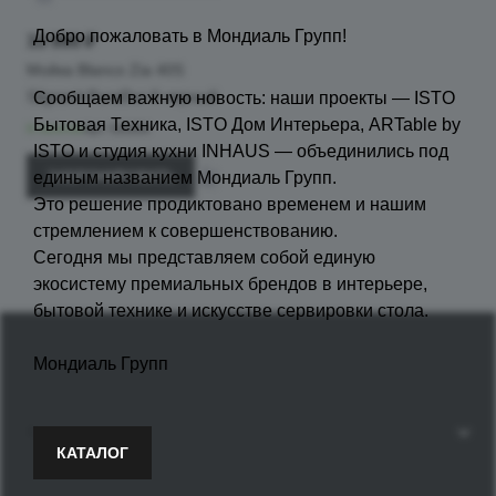
Добро пожаловать в Мондиаль Групп!
33 990 ₽
Мойка Blanco Zia 40S
Silgranit PuraDur II черный
Сообщаем важную новость: наши проекты — ISTO
Бытовая Техника, ISTO Дом Интерьера, ARTable by
В наличии
Арт.
526006
ISTO и студия кухни INHAUS — объединились под
единым названием Мондиаль Групп.
ЗАБРОНИРОВАТЬ
Это решение продиктовано временем и нашим
стремлением к совершенствованию.
Сегодня мы представляем собой единую
экосистему премиальных брендов в интерьере,
бытовой технике и искусстве сервировки стола.
Мондиаль Групп
Компания
КАТАЛОГ