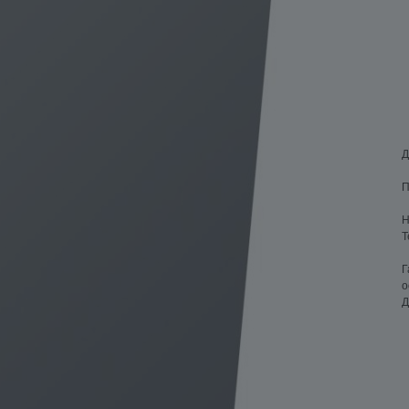
Д
П
Н
Т
Г
о
Д