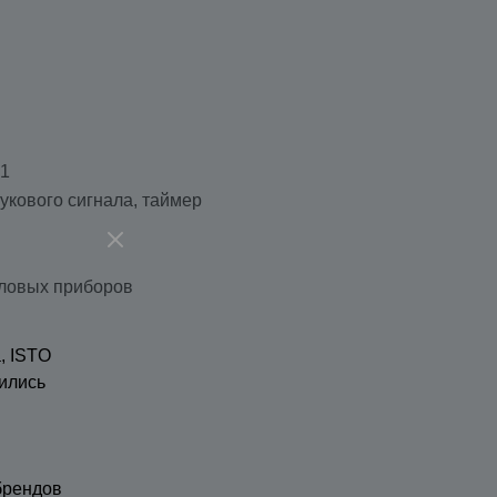
-1
вукового сигнала, таймер
оловых приборов
, ISTO
ились
брендов