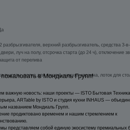
Да
разбрызгивателя, верхний разбрызгиватель, средства 3-в
вери, луч на полу, отсрочка старта (до 24 ч), отключение з
 защита от перелива
 пожаловать в Мондиаль Групп!
а высоты, полка для чашек), нижняя корзина, лоток для ст
м важную новость: наши проекты — ISTO Бытовая Техника
ерьера, ARTable by ISTO и студия кухни INHAUS — объедин
ным названием Мондиаль Групп.
ение продиктовано временем и нашим стремлением к
нствованию.
 мы представляем собой единую экосистему премиальных 