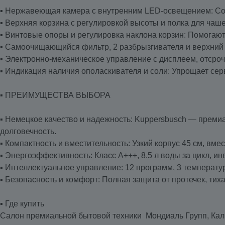
▪️ Нержавеющая камера с внутренним LED-освещением: Со
▪️ Верхняя корзина с регулировкой высоты и полка для чаш
▪️ Винтовые опоры и регулировка наклона корзин: Помогают
▪️ Самоочищающийся фильтр, 2 разбрызгивателя и верхний
▪️ Электронно-механическое управление с дисплеем, отсроч
▪️ Индикация наличия ополаскивателя и соли: Упрощает сер
▪️ ПРЕИМУЩЕСТВА ВЫБОРА
▪️ Немецкое качество и надежность: Kuppersbusch — прем
долговечность.
▪️ Компактность и вместительность: Узкий корпус 45 см, вм
▪️ Энергоэффективность: Класс A+++, 8.5 л воды за цикл, и
▪️ Интеллектуальное управление: 12 программ, 3 температу
▪️ Безопасность и комфорт: Полная защита от протечек, тих
▪️ Где купить
Салон премиальной бытовой техники Мондиаль Групп, Ка