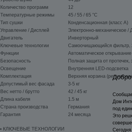
Количество программ
12
Температурные режимы
45 / 55 / 65 °C
Тип сушки
Конденсационная (класс A)
Управление / Дисплей
Электронно-механическое / 
Двигатель
Инверторный
Ключевые технологии
Самоочищающийся фильтр, 2 
Функции
Автоматическое открывание д
Безопасность
Полная защита от протечек,
Освещение
Внутренняя LED-подсветка
Добро
Комплектация
Верхняя корзина (регулировк
Допустимый вес фасада
3-5 кг
Вес нетто / брутто
42 / 45 кг
Сообщае
Длина кабеля
1.5 м
Дом Инт
Страна производства
Германия
под еди
Гарантия
24 месяца
Это реш
соверше
▪️ КЛЮЧЕВЫЕ ТЕХНОЛОГИИ
Сегодня