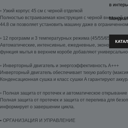
в интерь
▫️ Узкий корпус 45 см с черной отделкой
Полностью встраиваемая конструкция с черной внешней о
Мондиал
44.8 см позволяет установить машину даже в ограниченном
▫️ 12 программ и 3 температурных режима (45/55/65 °C)
КАТА
Автоматические, интенсивные, ежедневные, экономичные ц
функция мытья в верхнем коробе добавляют универсально
▫️ Инверторный двигатель и энергоэффективность A+++
Инверторный двигатель обеспечивает тихую работу (максиму
Конденсационная сушка и класс сушки A гарантируют аккур
▫️ Полная защита от протечек и автоматическое открывание
Полная защита от протечек и защита от перелива для безо
информирует о завершении цикла.
▪️ ОРГАНИЗАЦИЯ И УПРАВЛЕНИЕ