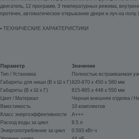
двигатель, 12 программ, 3 температурных режима, внутрен
протечек, автоматическое открывание двери и луч на полу
▪️ ТЕХНИЧЕСКИЕ ХАРАКТЕРИСТИКИ
Параметр
Значение
Тип / Установка
Полностью встраиваемая уз
Габариты для ниши (В x Ш x Г)
820-870 x 450 x 580 мм
Габариты (В x Ш x Г)
815-865 x 448 x 550 мм
Цвет / Материал
Черная внешняя отделка / Н
Вместимость
10 комплектов
Класс энергоэффективности
A+++
Расход воды за цикл
8.5 л
Энергопотребление за цикл
0.593 кВт·ч
Уровень шума
44 дБ