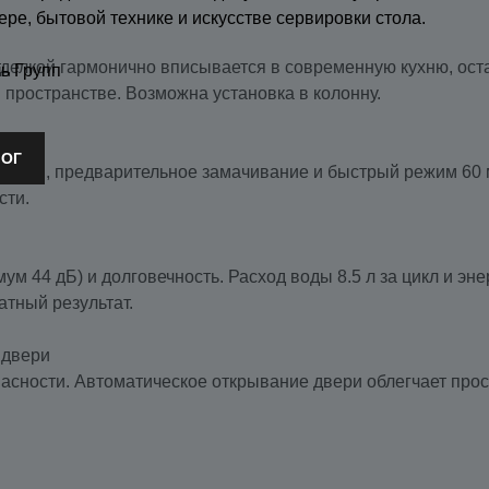
ере, бытовой технике и искусстве сервировки стола.
тделкой гармонично вписывается в современную кухню, ос
ь Групп
 пространстве. Возможна установка в колонну.
ЛОГ
иклы, предварительное замачивание и быстрый режим 60 м
сти.
м 44 дБ) и долговечность. Расход воды 8.5 л за цикл и эне
атный результат.
 двери
пасности. Автоматическое открывание двери облегчает прос