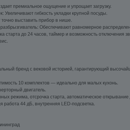
здает премиальное ощущение и упрощает загрузку.
ек: Увеличивают гибкость укладки крупной посуды.
 точно выставить прибор в нише.
 разбрызгиватель: Обеспечивают равномерное распределен
ка старта до 24 часов, таймер и возможность отключения зв
вис.
иальный бренд с вековой историей, гарантирующий высочай
естимость 10 комплектов — идеально для малых кухонь.
нверторный двигатель.
рных режима, отсрочка старта, автоматическое открывание д
ая работа 44 дБ, внутренняя LED-подсветка.
лининград