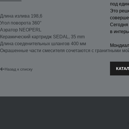
под еди
Это реш
Длина излива 198,6
соверше
Угол поворота 360°
Сегодня
Аэратор NEOPERL
в интерь
Керамический картридж SEDAL, 35 mm
Длина соеденительных шлангов 400 мм
Мондиал
Окрашенные части смесителя сочетаются с гранитными м
КАТА
Назад к списку