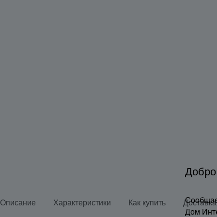
Добро
Сообщае
Описание
Характеристики
Как купить
Доставка
Дом Инт