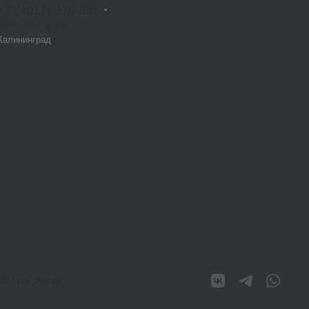
+7 (4012) 379-855
bt@mondial-group.ru
Калининград
Мы на связи