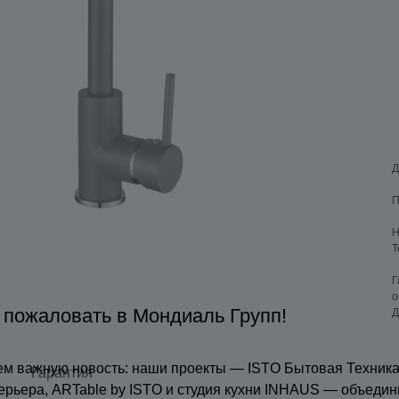
Д
П
Н
Т
Г
о
 пожаловать в Мондиаль Групп!
Д
м важную новость: наши проекты — ISTO Бытовая Техника
Гарантия
ерьера, ARTable by ISTO и студия кухни INHAUS — объедин