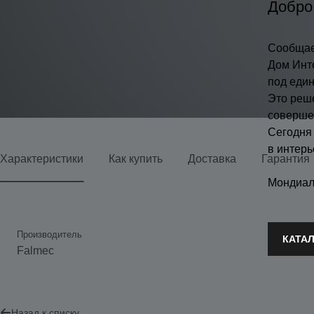
Добро
Сообщае
Дом Инт
под еди
Это реш
соверше
Сегодня
в интерь
Характеристики
Как купить
Доставка
Гарантия
Мондиал
Производитель
Мо
КАТА
Falmec
L
Назад к списку