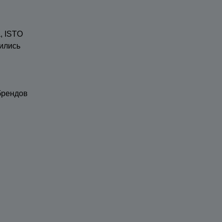
, ISTO
ились
брендов