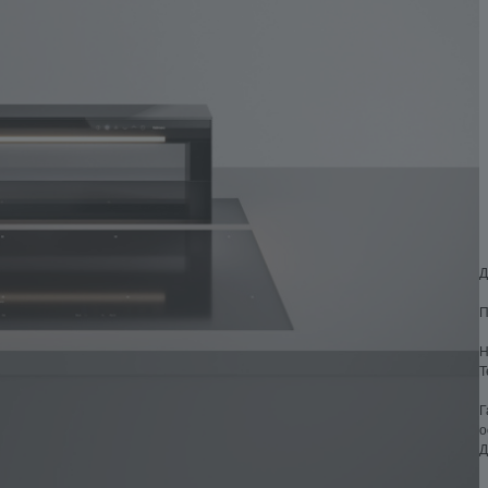
Д
П
Н
Т
Г
о
Д