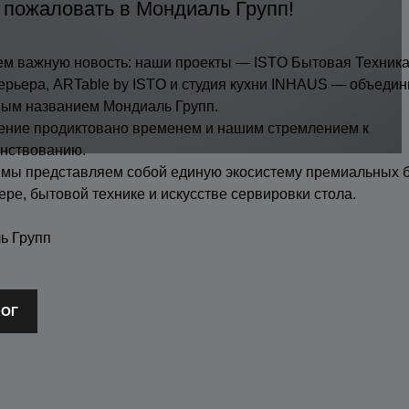
 пожаловать в Мондиаль Групп!
м важную новость: наши проекты — ISTO Бытовая Техника
ерьера, ARTable by ISTO и студия кухни INHAUS — объедин
ным названием Мондиаль Групп.
ение продиктовано временем и нашим стремлением к
нствованию.
 мы представляем собой единую экосистему премиальных 
ере, бытовой технике и искусстве сервировки стола.
ь Групп
дель
ЛОГ
EVEL