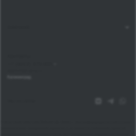
Компания
Контакты
+7 (4012) 379-855
bt@mondial-group.ru
Калининград
Мы на связи
© 2010-2026 ООО «ИНТЕРЬЕР ДЕ ЛЮКС», Вся информация на сайте носит
исключительно справочный характер и не является публичной офертой,
определяемой положением Статьи 437 Гражданского кодекса Российской