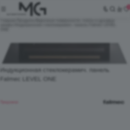
Главная
Продукты
Варочные поверхности, плиты и духовые
шкафы
Индукционная стеклокерамич. панель Falmec LEVEL
ONE
Индукционная стеклокерамич. панель
Falmec LEVEL ONE
Предзаказ