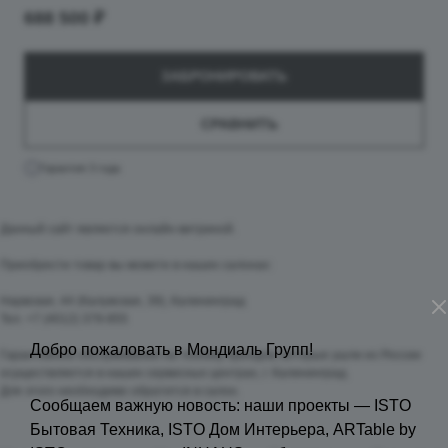
688 500 ₽
ЗАБРОНИРОВАТЬ
СРАВНИТЬ
Гарантия 3 года
Данный сайт является онлайн-витриной.
Приобрести товар вы можете в наших салонах:
Нарвская, 44 (Калужская, 39), Калининград
Тел. +7 (4012) 379-855
Добро пожаловать в Мондиаль Групп!
Гарантийное обслуживание на технику брендов, которые ушли из России
осуществляется в наших сервисных центрах, г. Калининград.
Для этого необходимо обратится в салон.
Сообщаем важную новость: наши проекты — ISTO
Бытовая Техника, ISTO Дом Интерьера, ARTable by