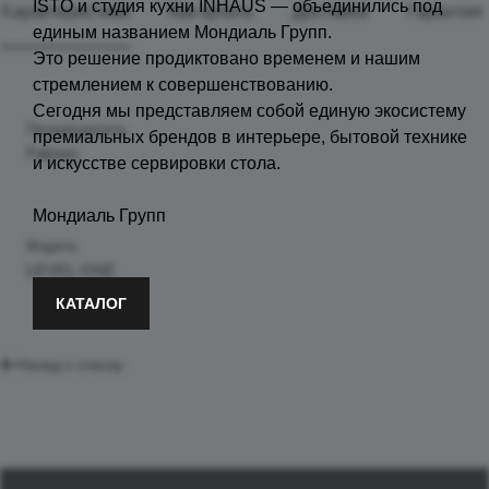
ISTO и студия кухни INHAUS — объединились под
Характеристики
Как купить
Доставка
Гарантия
единым названием Мондиаль Групп.
Это решение продиктовано временем и нашим
стремлением к совершенствованию.
Сегодня мы представляем собой единую экосистему
Производитель
премиальных брендов в интерьере, бытовой технике
Falmec
и искусстве сервировки стола.
Мондиаль Групп
Модель
LEVEL ONE
КАТАЛОГ
Назад к списку