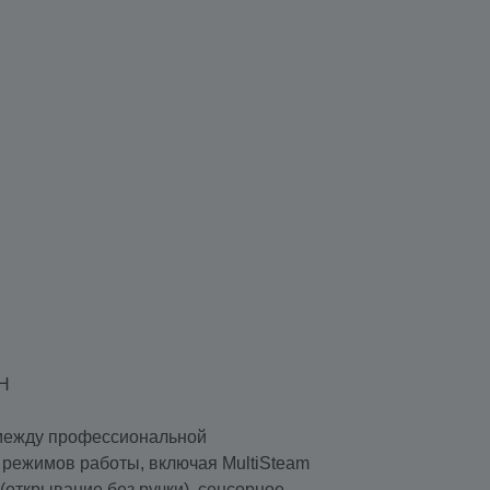
Н
между профессиональной
 режимов работы, включая MultiSteam
(открывание без ручки), сенсорное