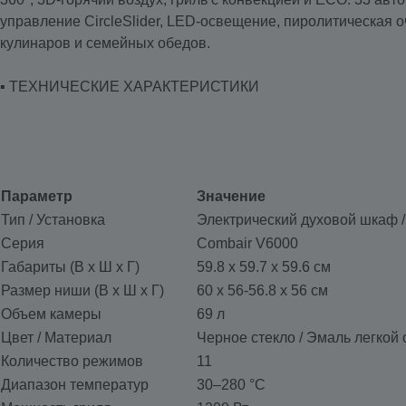
управление CircleSlider, LED-освещение, пиролитическая
кулинаров и семейных обедов.
▪️ ТЕХНИЧЕСКИЕ ХАРАКТЕРИСТИКИ
Параметр
Значение
Тип / Установка
Электрический духовой шкаф 
Серия
Combair V6000
Габариты (В x Ш x Г)
59.8 x 59.7 x 59.6 см
Размер ниши (В x Ш x Г)
60 x 56-56.8 x 56 см
Объем камеры
69 л
Цвет / Материал
Черное стекло / Эмаль легкой 
Количество режимов
11
Диапазон температур
30–280 °C