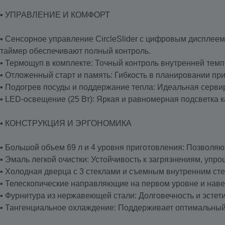
▪️ УПРАВЛЕНИЕ И КОМФОРТ
▪️ Сенсорное управление CircleSlider с цифровым диспле
таймер обеспечивают полный контроль.
▪️ Термощуп в комплекте: Точный контроль внутренней тем
▪️ Отложенный старт и память: Гибкость в планировании п
▪️ Подогрев посуды и поддержание тепла: Идеальная серви
▪️ LED-освещение (25 Вт): Яркая и равномерная подсветка 
▪️ КОНСТРУКЦИЯ И ЭРГОНОМИКА
▪️ Большой объем 69 л и 4 уровня приготовления: Позволя
▪️ Эмаль легкой очистки: Устойчивость к загрязнениям, упро
▪️ Холодная дверца с 3 стеклами и съемным внутренним ст
▪️ Телескопические направляющие на первом уровне и нав
▪️ Фурнитура из нержавеющей стали: Долговечность и эстети
▪️ Тангенциальное охлаждение: Поддерживает оптимальны