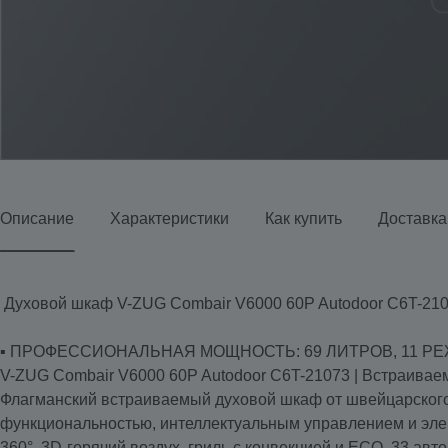
Описание
Характеристики
Как купить
Доставка
Духовой шкаф V-ZUG Combair V6000 60P Autodoor C6T-21
▪️ ПРОФЕССИОНАЛЬНАЯ МОЩНОСТЬ: 69 ЛИТРОВ, 11 
V-ZUG Combair V6000 60P Autodoor C6T-21073 | Встраиваем
Флагманский встраиваемый духовой шкаф от швейцарског
функциональностью, интеллектуальным управлением и элег
360°, 3D-горячий воздух, гриль с конвекцией и ECO. 33 ав