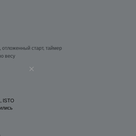
, отложенный старт, таймер
по весу
, ISTO
ились