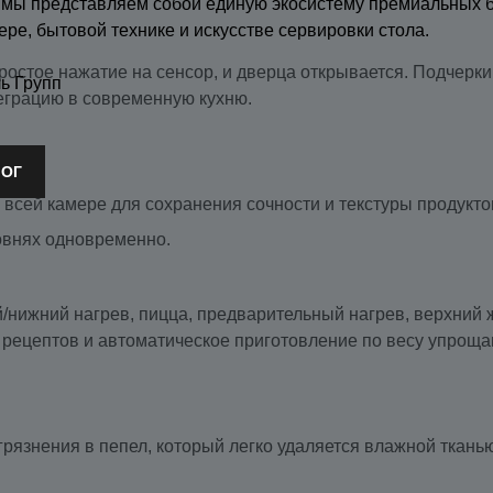
 мы представляем собой единую экосистему премиальных 
ере, бытовой технике и искусстве сервировки стола.
остое нажатие на сенсор, и дверца открывается. Подчерк
ь Групп
теграцию в современную кухню.
ЛОГ
всей камере для сохранения сочности и текстуры продукто
овнях одновременно.
/нижний нагрев, пицца, предварительный нагрев, верхний 
 рецептов и автоматическое приготовление по весу упроща
рязнения в пепел, который легко удаляется влажной ткан