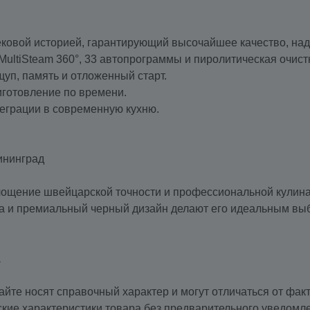
ековой историей, гарантирующий высочайшее качество, над
MultiSteam 360°, 33 автопрограммы и пиролитическая очист
ощуп, память и отложенный старт.
риготовление по времени.
теграции в современную кухню.
ининград
лощение швейцарской точности и профессиональной кулинар
ка и премиальный черный дизайн делают его идеальным выбо
а
айте носят справочный характер и могут отличаться от фак
ские характеристики товара без предварительного уведомл