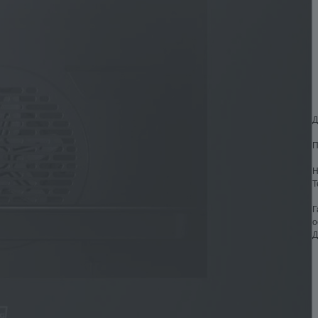
Д
П
Н
Т
Г
о
Д