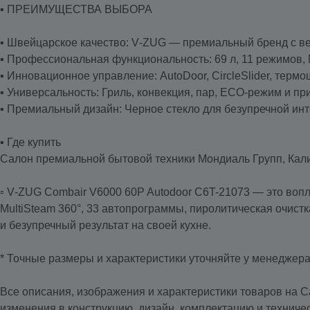
▪️ ПРЕИМУЩЕСТВА ВЫБОРА
▪️ Швейцарское качество: V‑ZUG — премиальный бренд с в
▪️ Профессиональная функциональность: 69 л, 11 режимов, 
▪️ Инновационное управление: AutoDoor, CircleSlider, терм
▪️ Универсальность: Гриль, конвекция, пар, ECO-режим и п
▪️ Премиальный дизайн: Черное стекло для безупречной ин
▪️ Где купить
Салон премиальной бытовой техники Мондиаль Групп, Кал
▫️ V‑ZUG Combair V6000 60P Autodoor C6T-21073 — это воп
MultiSteam 360°, 33 автопрограммы, пиролитическая очист
и безупречный результат на своей кухне.
* Точные размеры и характеристики уточняйте у менеджер
Все описания, изображения и характеристики товаров на С
изменения в конструкцию, дизайн, комплектацию и техниче