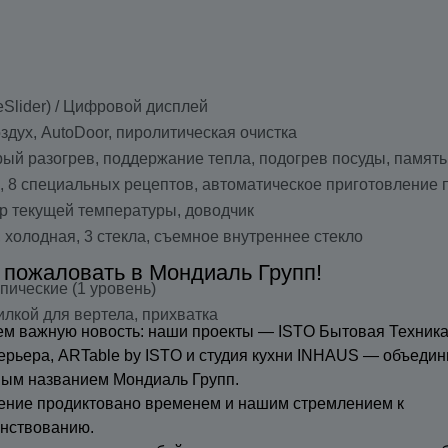
eSlider) / Цифровой дисплей
оздух, AutoDoor, пиролитическая очистка
рый разогрев, поддержание тепла, подогрев посуды, память
 8 специальных рецептов, автоматическое приготовление 
ор текущей температуры, доводчик
я, холодная, 3 стекла, съемное внутреннее стекло
 пожаловать в Мондиаль Групп!
пические (1 уровень)
илкой для вертела, прихватка
м важную новость: наши проекты — ISTO Бытовая Техника
ерьера, ARTable by ISTO и студия кухни INHAUS — объедин
ным названием Мондиаль Групп.
ение продиктовано временем и нашим стремлением к
нствованию.