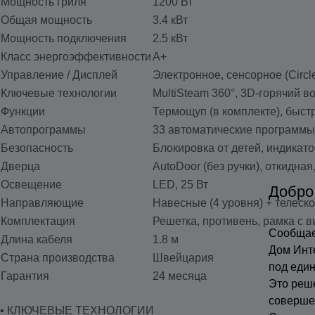
Мощность гриля
1200 Вт
Общая мощность
3.4 кВт
Мощность подключения
2.5 кВт
Класс энергоэффективности
A+
Управление / Дисплей
Электронное, сенсорное (Circl
Ключевые технологии
MultiSteam 360°, 3D-горячий в
Функции
Термощуп (в комплекте), быст
Автопрограммы
33 автоматические программы,
Безопасность
Блокировка от детей, индикат
Дверца
AutoDoor (без ручки), откидна
Освещение
LED, 25 Вт
Добро
Направляющие
Навесные (4 уровня) + телеско
Комплектация
Решетка, противень, рамка с в
Сообщае
Длина кабеля
1.8 м
Дом Инт
Страна производства
Швейцария
под еди
Гарантия
24 месяца
Это реш
соверше
▪️ КЛЮЧЕВЫЕ ТЕХНОЛОГИИ