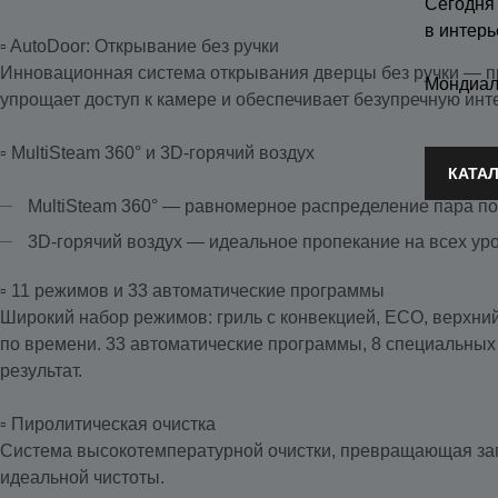
Сегодня
в интерь
▫️ AutoDoor: Открывание без ручки
Инновационная система открывания дверцы без ручки — пр
Мондиал
упрощает доступ к камере и обеспечивает безупречную ин
▫️ MultiSteam 360° и 3D-горячий воздух
КАТА
MultiSteam 360° — равномерное распределение пара по 
3D-горячий воздух — идеальное пропекание на всех ур
▫️ 11 режимов и 33 автоматические программы
Широкий набор режимов: гриль с конвекцией, ECO, верхний
по времени. 33 автоматические программы, 8 специальных
результат.
▫️ Пиролитическая очистка
Система высокотемпературной очистки, превращающая заг
идеальной чистоты.