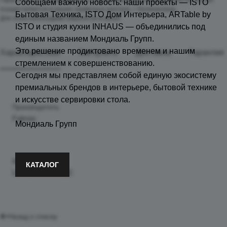
Сообщаем важную новость: наши проекты — ISTO
осуществляется в наших сервисных центрах, г. Калининград.
Бытовая Техника, ISTO Дом Интерьера, ARTable by
Для этого необходимо обратится в салон.
ISTO и студия кухни INHAUS — объединились под
единым названием Мондиаль Групп.
Это решение продиктовано временем и нашим
Характеристики
Как купить
Доставка
Гарантия
стремлением к совершенствованию.
Сегодня мы представляем собой единую экосистему
премиальных брендов в интерьере, бытовой технике
и искусстве сервировки стола.
Производитель
Falmec
Мондиаль Групп
Модель
КАТАЛОГ
LEVEL INVISIBLE
Назад к списку