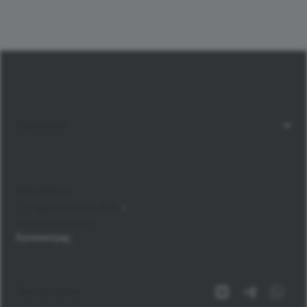
Компания
Контакты
+7 (4012) 379-855
bt@mondial-group.ru
Калининград
Мы на связи