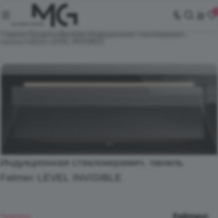
Главная
Продукты
Вытяжки
Индукционная стеклокерамич.
панель Falmec LEVEL INVISIBLE
Индукционная стеклокерамич. панель
Falmec LEVEL INVISIBLE
Предзаказ