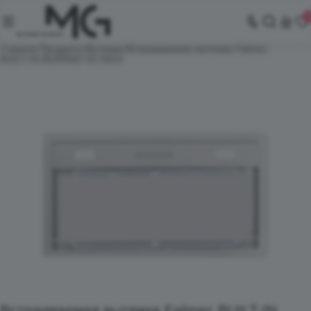
Главная
Продукты
Вытяжки
Встраиваемая вытяжка Falmec
BUILT-IN BURANO 50 INOX
Встраиваемая вытяжка Falmec BUILT-IN