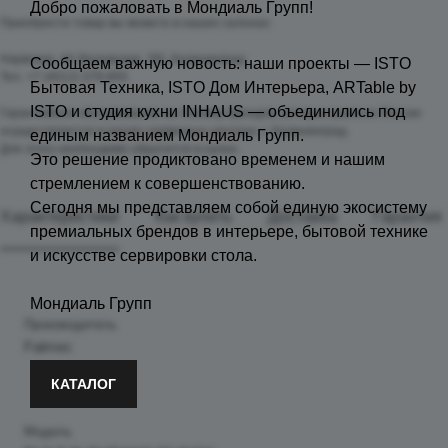
Добро пожаловать в Мондиаль Групп!
Приобрести товар вы можете в наших салонах:
Нарвская, 44 (Калужская, 39), Калининград
Сообщаем важную новость: наши проекты — ISTO
Тел. +7 (4012) 379-855
Бытовая Техника, ISTO Дом Интерьера, ARTable by
ISTO и студия кухни INHAUS — объединились под
Гарантийное обслуживание на технику брендов, которые ушли из России
осуществляется в наших сервисных центрах, г. Калининград.
единым названием Мондиаль Групп.
Для этого необходимо обратится в салон.
Это решение продиктовано временем и нашим
стремлением к совершенствованию.
Сегодня мы представляем собой единую экосистему
Характеристики
Как купить
Доставка
Гарантия
премиальных брендов в интерьере, бытовой технике
и искусстве сервировки стола.
Мондиаль Групп
Производитель
Falmec
КАТАЛОГ
Модель