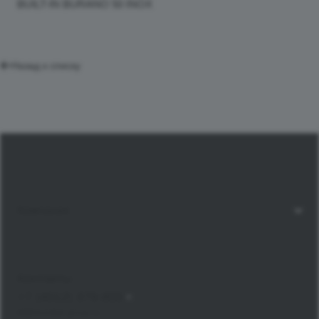
BUILT-IN BURANO 50 INOX
Назад к списку
Компания
Контакты
+7 (4012) 379-855
bt@mondial-group.ru