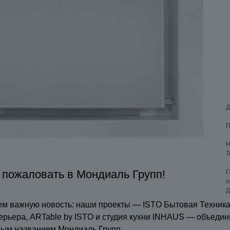
Д
П
Н
Т
 пожаловать в Мондиаль Групп!
Г
о
Д
м важную новость: наши проекты — ISTO Бытовая Техника
ерьера, ARTable by ISTO и студия кухни INHAUS — объедин
ным названием Мондиаль Групп.