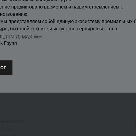
ение продиктовано временем и нашим стремлением к
нствованию.
 мы представляем собой единую экосистему премиальных 
ере, бытовой технике и искусстве сервировки стола.
дель
ILT-IN 70 MAX WH
ь Групп
ЛОГ
Компания
О нас