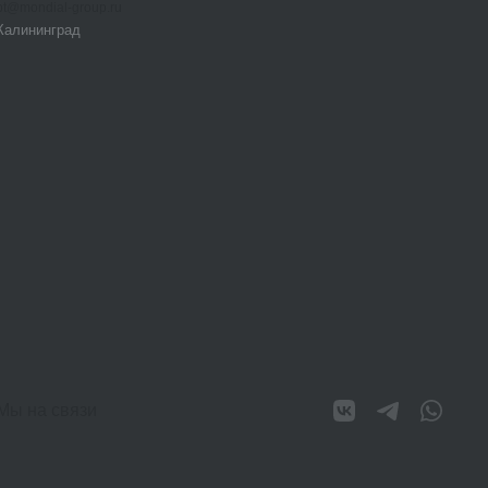
bt@mondial-group.ru
Калининград
Мы на связи