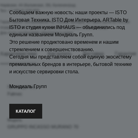
Нарвская, 44 (Калужская, 39), Калининград
Тел. +7 (4012) 379-855
Сообщаем важную новость: наши проекты — ISTO
Бытовая Техника, ISTO Дом Интерьера, ARTable by
Гарантийное обслуживание на технику брендов, которые ушли из России
ISTO и студия кухни INHAUS — объединились под
осуществляется в наших сервисных центрах, г. Калининград.
Для этого необходимо обратится в салон.
единым названием Мондиаль Групп.
Это решение продиктовано временем и нашим
стремлением к совершенствованию.
Характеристики
Как купить
Доставка
Гарантия
Сегодня мы представляем собой единую экосистему
премиальных брендов в интерьере, бытовой технике
и искусстве сервировки стола.
Мондиаль Групп
Производитель
Falmec
КАТАЛОГ
Модель
GRUPPO INCASSO MURANO 70