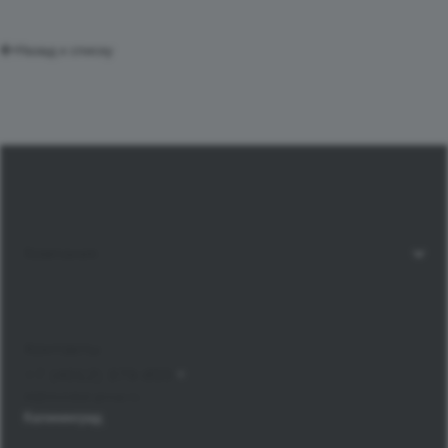
Назад к списку
Компания
Контакты
+7 (4012) 379-855
bt@mondial-group.ru
Калининград